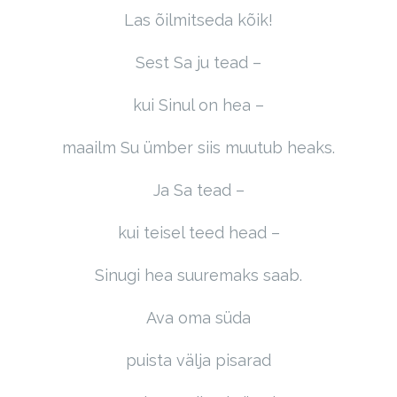
Las õilmitseda kõik!
Sest Sa ju tead –
kui Sinul on hea –
maailm Su ümber siis muutub heaks.
Ja Sa tead –
kui teisel teed head –
Sinugi hea suuremaks saab.
Ava oma süda
puista välja pisarad