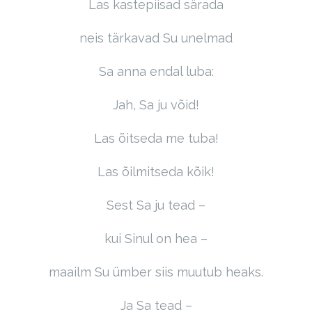
Las kastepiisad särada
neis tärkavad Su unelmad
Sa anna endal luba:
Jah, Sa ju võid!
Las õitseda me tuba!
Las õilmitseda kõik!
Sest Sa ju tead –
kui Sinul on hea –
maailm Su ümber siis muutub heaks.
Ja Sa tead –