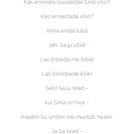
Kas emmata (suudelda) Sind võin?
Kas armastada võin?
Anna endal luba:
Jah, Sa ju võid!
Las õitseda me tuba!
Las õilmitseda kõik!
Sest Sa ju tead –
kui Sinul on hea –
maailm Su ümber siis muutub heaks.
Ja Sa tead –