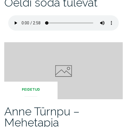
Öeldi sõda tulevat
PEIDETUD
Anne Türnpu –
Mehetapja