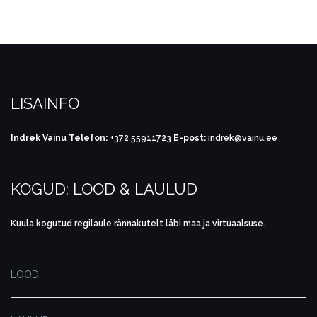
LISAINFO
Indrek Vainu
Telefon:
+372 55911723
E-post:
indrek@vainu.ee
KOGUD: LOOD & LAULUD
Kuula kogutud regilaule rännakutelt läbi maa ja virtuaalsuse.
LOOD