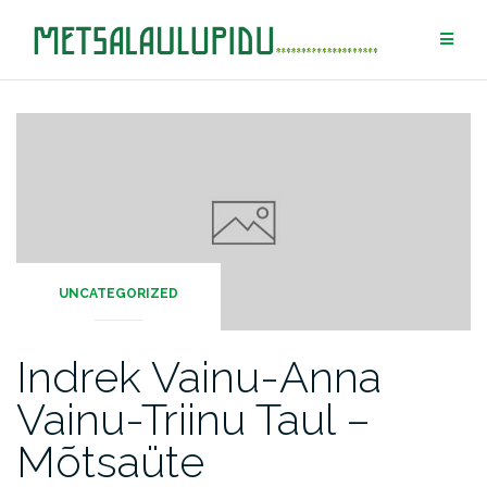
Skip
to
content
UNCATEGORIZED
Indrek Vainu-Anna
Vainu-Triinu Taul –
Mõtsaüte