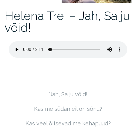
Helena Trei – Jah, Sa ju
võid!
Jah, Sa ju võid!
Kas me südameil on sõnu?
Kas veel õitsevad me kehapuud?