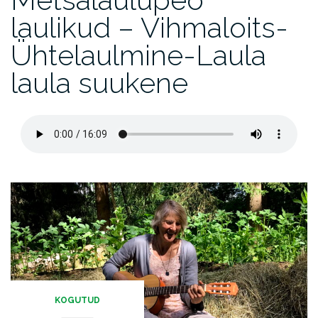
laulikud – Vihmaloits-
Ühtelaulmine-Laula
laula suukene
KOGUTUD